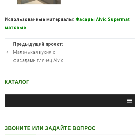
Использованные материалы:
Фасады Alvic Supermat
матовые
Другие
Предыдущий проект:
фото
Маленькая кухня с
фасадами глянец Alvic
проектов
кухни
с
КАТАЛОГ
нашими
фасадами
и
комплектующими
ЗВОНИТЕ ИЛИ ЗАДАЙТЕ ВОПРОС