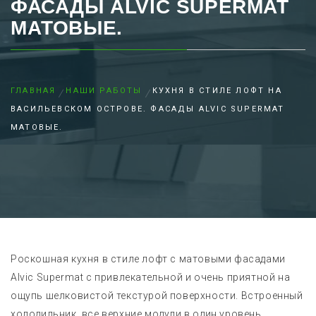
ФАСАДЫ ALVIC SUPERMAT
МАТОВЫЕ.
ГЛАВНАЯ
НАШИ РАБОТЫ
КУХНЯ В СТИЛЕ ЛОФТ НА
ВАСИЛЬЕВСКОМ ОСТРОВЕ. ФАСАДЫ ALVIC SUPERMAT
МАТОВЫЕ.
Роскошная кухня в стиле лофт с матовыми фасадами
Alvic Supermat с привлекательной и очень приятной на
ощупь шелковистой текстурой поверхности. Встроенный
холодильник, все верхние модули в один уровень