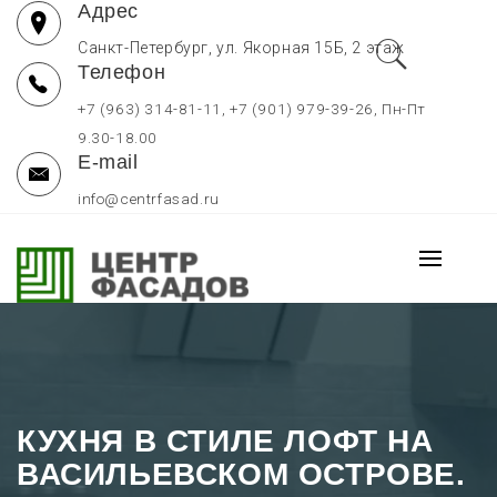
Адрес
Перейти
к
Санкт-Петербург, ул. Якорная 15Б, 2 этаж
Телефон
содержимому
+7 (963) 314-81-11, +7 (901) 979-39-26, Пн-Пт
9.30-18.00
E-mail
info@centrfasad.ru
ФАСАДЫ И КУХНИ НА ЗАКАЗ
Основно
В СПБ, СТОЛЕШНИЦЫ
меню
Мебельные фасады на заказ отдельно, кухни на заказ в
Санкт-Петербурге, столешницы для кухни по низким ценам
КУХНЯ В СТИЛЕ ЛОФТ НА
ВАСИЛЬЕВСКОМ ОСТРОВЕ.