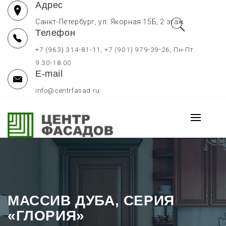
Адрес
Перейти
к
Санкт-Петербург, ул. Якорная 15Б, 2 этаж
Телефон
содержимому
+7 (963) 314-81-11, +7 (901) 979-39-26, Пн-Пт
9.30-18.00
E-mail
info@centrfasad.ru
ФАСАДЫ И КУХНИ НА ЗАКАЗ
Основно
В СПБ, СТОЛЕШНИЦЫ
меню
Мебельные фасады на заказ отдельно, кухни на заказ в
Санкт-Петербурге, столешницы для кухни по низким ценам
МАССИВ ДУБА, СЕРИЯ
«ГЛОРИЯ»