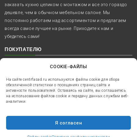
заказать кухню целиком с монтажом и все это гораздо
дешевле, чем в обычном мебельном салоне. Мы
постоянно работаем над ассортиментом и предлагаем
всегда самое лучшее на рынке. Приходите к нам и
убедитесь сами!
ПОКУПАТЕЛЮ
Как заказать
COOKIE-ФАЙЛЫ
Оплата и доставка
На сайте centrfasad.ru используются файлы cookie для сбора
обезличенной статистики о посещениях страниц сайта и
активности пользователей. Оставаясь на сайте, вы соглашаетесь
Сроки и гарантия
на использование файлов cookie и передачу данных службам веб-
аналитики.
Наши работы
Я согласен
Цены