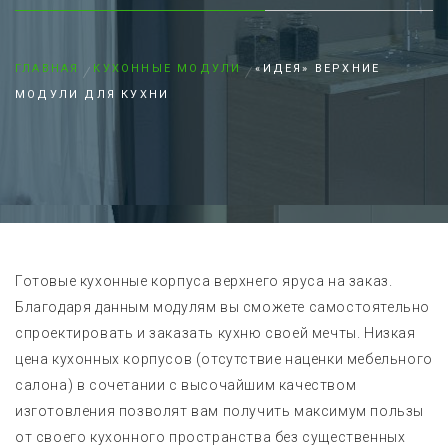
ГЛАВНАЯ
КУХОННЫЕ МОДУЛИ
«ИДЕЯ» ВЕРХНИЕ
МОДУЛИ ДЛЯ КУХНИ
Готовые кухонные корпуса верхнего яруса на заказ.
Благодаря данным модулям вы сможете самостоятельно
спроектировать и заказать кухню своей мечты. Низкая
цена кухонных корпусов (отсутствие наценки мебельного
салона) в сочетании с высочайшим качеством
изготовления позволят вам получить максимум пользы
от своего кухонного пространства без существенных