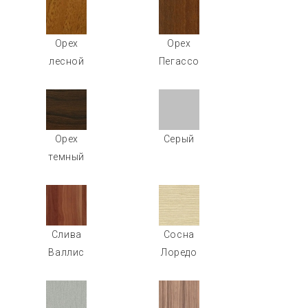
Орех
Орех
лесной
Пегассо
Орех
Серый
темный
Слива
Сосна
Валлис
Лоредо