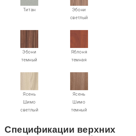
Титан
Эбони
светлый
Эбони
Яблоня
темный
темная
Ясень
Ясень
Шимо
Шимо
светлый
темный
Спецификации верхних