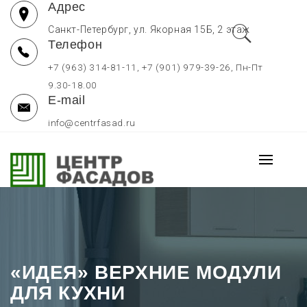
Адрес
Перейти
к
Санкт-Петербург, ул. Якорная 15Б, 2 этаж
Телефон
содержимому
+7 (963) 314-81-11, +7 (901) 979-39-26, Пн-Пт
9.30-18.00
E-mail
info@centrfasad.ru
ФАСАДЫ И КУХНИ НА ЗАКАЗ
Основно
В СПБ, СТОЛЕШНИЦЫ
меню
Мебельные фасады на заказ отдельно, кухни на заказ в
Санкт-Петербурге, столешницы для кухни по низким ценам
«ИДЕЯ» ВЕРХНИЕ МОДУЛИ
ДЛЯ КУХНИ