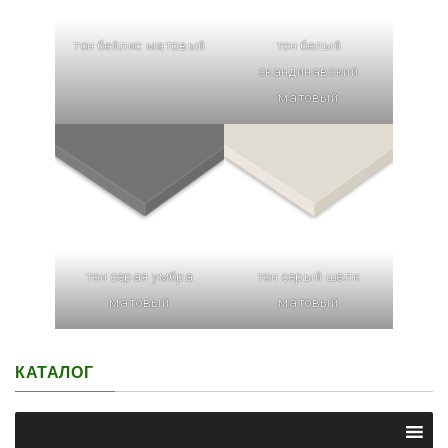
тон бейлис матовый
тон белый
скандинавский
матовый
тон серая умбра
тон серый шелк
матовый
матовый
КАТАЛОГ