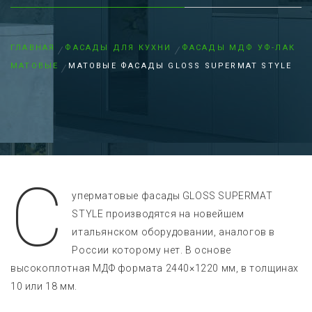
ГЛАВНАЯ
ФАСАДЫ ДЛЯ КУХНИ
ФАСАДЫ МДФ УФ-ЛАК
МАТОВЫЕ
МАТОВЫЕ ФАСАДЫ GLOSS SUPERMAT STYLE
С
уперматовые фасады GLOSS SUPERMAT
STYLE производятся на новейшем
итальянском оборудовании, аналогов в
России которому нет. В основе
высокоплотная МДФ формата 2440×1220 мм, в толщинах
10 или 18 мм.