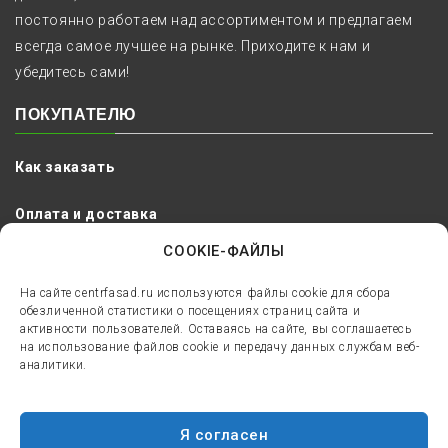
постоянно работаем над ассортиментом и предлагаем
всегда самое лучшее на рынке. Приходите к нам и
убедитесь сами!
ПОКУПАТЕЛЮ
Как заказать
Оплата и доставка
COOKIE-ФАЙЛЫ
Сроки и гарантия
На сайте centrfasad.ru используются файлы cookie для сбора
Наши работы
обезличенной статистики о посещениях страниц сайта и
активности пользователей. Оставаясь на сайте, вы соглашаетесь
на использование файлов cookie и передачу данных службам веб-
Цены
аналитики.
Я согласен