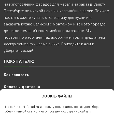
на изготовлении фасадов для мебели на заказ в Санкт-
Петербурге по низкой цене и в кратчайшие сроки. Также у
нас вы можете купить столешницу для кухни или
заказать кухню целиком с монтажом и все это гораздо
дешевле, чем в обычном мебельном салоне. Мы
постоянно работаем над ассортиментом и предлагаем
всегда самое лучшее на рынке. Приходите к нам и
убедитесь сами!
ПОКУПАТЕЛЮ
Как заказать
Оплата и доставка
COOKIE-ФАЙЛЫ
Сроки и гарантия
На сайте centrfasad.ru используются файлы cookie для сбора
Наши работы
обезличенной статистики о посещениях страниц сайта и