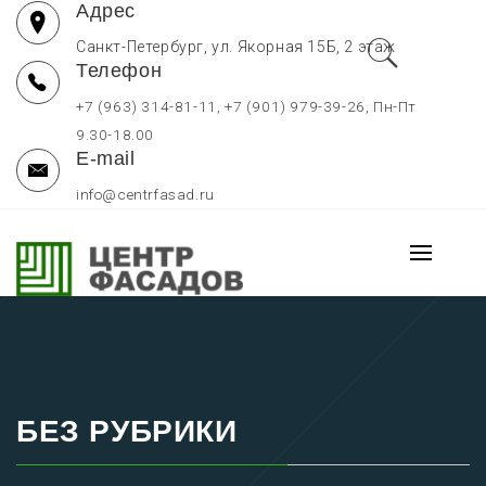
Адрес
Перейти
к
Санкт-Петербург, ул. Якорная 15Б, 2 этаж
Телефон
содержимому
+7 (963) 314-81-11, +7 (901) 979-39-26, Пн-Пт
9.30-18.00
E-mail
info@centrfasad.ru
ФАСАДЫ И КУХНИ НА ЗАКАЗ
Основно
В СПБ, СТОЛЕШНИЦЫ
меню
Мебельные фасады на заказ отдельно, кухни на заказ в
Санкт-Петербурге, столешницы для кухни по низким ценам
БЕЗ РУБРИКИ