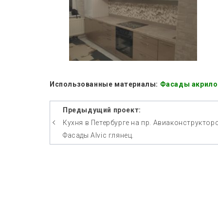
Использованные материалы:
Фасады акриловы
Другие
Предыдущий проект:
фото
Кухня в Петербурге на пр. Авиаконструктор
Фасады Alvic глянец.
проектов
кухни
с
нашими
фасадами